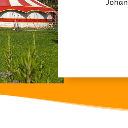
Johan
T